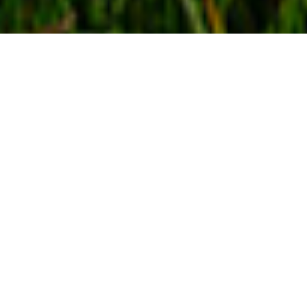
BIZI YAKINDAN TANIYIN
BIZ KIMIZ
Biz teknik mühendis kadromuzla 2015 yılından bu
yana enerji sektöründe aktif hizmet veren bir Ankara
firmasıyız. Firmamız dünden bugüne sayısız GES
projesinin TEDAŞ onayını ve Kabulünü gerçekleştirmiş,
Scada panolarını EDAŞ ile entegre halinde çalışır
şekilde anahtar teslim çözüm sunmuş, sahada A’dan
Z’ye kurulumun her alanında görev almış uzmanlış
kadrosu ile sizlerle 7/24 yan yanadır.